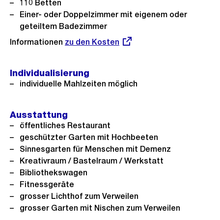
s
110 Betten
s
Einer- oder Doppelzimmer mit eigenem oder
geteiltem Badezimmer
a
n
Informationen
Externer
zu den Kosten
s
Link:
i
Individualisierung
c
individuelle Mahlzeiten möglich
h
t
Ausstattung
öffentliches Restaurant
geschützter Garten mit Hochbeeten
Sinnesgarten für Menschen mit Demenz
Kreativraum / Bastelraum / Werkstatt
Bibliothekswagen
Fitnessgeräte
grosser Lichthof zum Verweilen
grosser Garten mit Nischen zum Verweilen