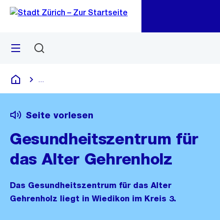
Zu
Zu
Sprunglink
Navigation
Menü
Suchen
M
öf
...
Blende alle Breadcrumbs ein
Deutsch
Seite vorlesen
Gesundheits­zentrum für
das Alter Gehrenholz
Das Gesundheitszentrum für das Alter
Gehrenholz liegt in Wiedikon im Kreis 3.