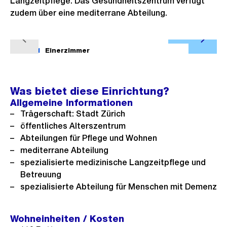
Langzeitpflege. Das Gesundheitszentrum verfügt
zudem über eine mediterrane Abteilung.
Ö
V
N
f
1/11
Einerzimmer
2/11
o
ä
f
r
c
n
h
h
Was bietet diese Einrichtung?
e
e
s
Allgemeine Informationen
B
Trägerschaft: Stadt Zürich
r
t
i
öffentliches Alterszentrum
i
e
l
Abteilungen für Pflege und Wohnen
g
s
d
mediterrane Abteilung
e
i
spezialisierte medizinische Langzeitpflege und
s
n
Betreuung
G
spezialisierte Abteilung für Menschen mit Demenz
r
o
Wohneinheiten / Kosten