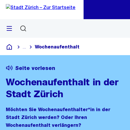
Zu
Zu
Sprunglink
Navigation
Menü
Suchen
M
öf
Wochenaufenthalt
...
Blende alle Breadcrumbs ein
Deutsch
Seite vorlesen
Wochenaufenthalt in der
Stadt Zürich
Möchten Sie Wochenaufenthalter*in in der
Stadt Zürich werden? Oder Ihren
Wochenaufenthalt verlängern?