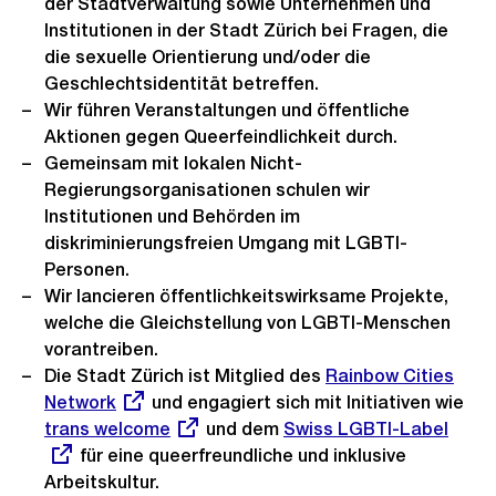
der Stadtverwaltung sowie Unternehmen und
Institutionen in der Stadt Zürich bei Fragen, die
die sexuelle Orientierung und/oder die
Geschlechtsidentität betreffen.
Wir führen Veranstaltungen und öffentliche
Aktionen gegen Queerfeindlichkeit durch.
Gemeinsam mit lokalen Nicht-
Regierungsorganisationen schulen wir
Institutionen und Behörden im
diskriminierungsfreien Umgang mit LGBTI-
Personen.
Wir lancieren öffentlichkeitswirksame Projekte,
welche die Gleichstellung von LGBTI-Menschen
vorantreiben.
Die Stadt Zürich ist Mitglied des
Externer
Rainbow Cities
Network
und engagiert sich mit Initiativen wie
Link:
Externer
trans welcome
und dem
Externer
Swiss LGBTI-Label
Link:
für eine queerfreundliche und inklusive
Link:
Arbeitskultur.