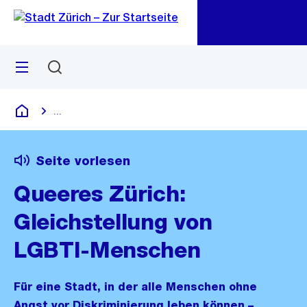
Zu
Zu
Sprunglink
Navigation
Menü
Suchen
M
öf
...
Blende alle Breadcrumbs ein
Deutsch
Seite vorlesen
Queeres Zürich:
Gleichstellung von
LGBTI-Menschen
Für eine Stadt, in der alle Menschen ohne
Angst vor Diskriminierung leben können –