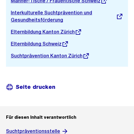
Externer
Männer-Tische / Frauentische Schweiz
Link:
Externer
Interkulturelle Suchtprävention und
Link:
Gesundheitsförderung
Externer
Elternbildung Kanton Zürich
Link:
Externer
Elternbildung Schweiz
Link:
Externer
Suchtprävention Kanton Zürich
Link:
Seite drucken
Für diesen Inhalt verantwortlich
Suchtpräventionsstelle