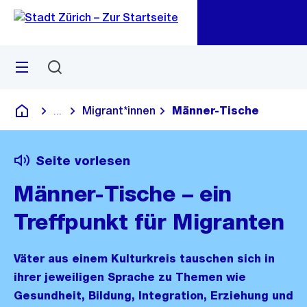
Zu
Zu
Sprunglink
Navigation
Menü
Suchen
M
öf
Migrant*innen
Männer-Tische
...
Blende alle Breadcrumbs ein
Deutsch
Seite vorlesen
Männer-Tische – ein
Treffpunkt für Migranten
Väter aus einem Kulturkreis tauschen sich in
ihrer jeweiligen Sprache zu Themen wie
Gesundheit, Bildung, Integration, Erziehung und