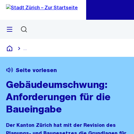
Zu
Zu
Sprunglink
Navigation
Menü
Suchen
M
öf
...
Blende alle Breadcrumbs ein
Deutsch
Seite vorlesen
Gebäudeumschwung:
Anforderungen für die
Baueingabe
Der Kanton Zürich hat mit der Revision des
Planungs- und Baugesetzes die Grundlagen für