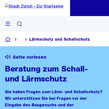
Zu
Zu
Sprunglink
Navigation
Menü
Suchen
M
öf
Lärmschutz und Schallschutz
...
Blende alle Breadcrumbs ein
Deutsch
Seite vorlesen
Beratung zum Schall-
und Lärmschutz
Sie haben Fragen zum Lärm- und Schallschutz?
Wir unterstützen Sie bei Fragen vor der
Eingabe des Baugesuchs und der