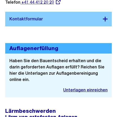
Telefon
Externer
+41 44 412 20 20
Link:
Auflagenerfüllung
Haben Sie den Bauentscheid erhalten und die
darin geforderten Auflagen erfüllt? Reichen Sie
hier die Unterlagen zur Auflagenbereinigung
online ein.
Unterlagen einreichen
Lärmbeschwerden
Lärm von ortsfesten Anlagen