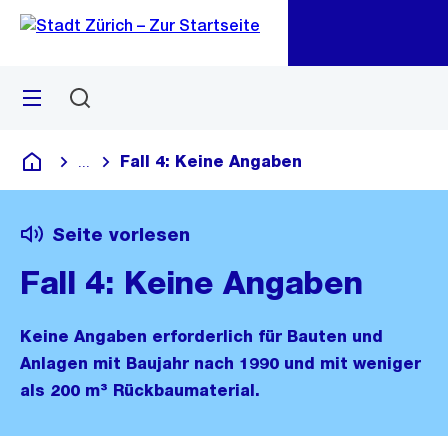
Zu
Zu
Sprunglink
Navigation
Menü
Suchen
M
öf
Fall 4: Keine Angaben
...
Blende alle Breadcrumbs ein
Deutsch
Seite vorlesen
Fall 4: Keine Angaben
Keine Angaben erforderlich für Bauten und
Anlagen mit Baujahr nach 1990 und mit weniger
als 200 m³ Rückbaumaterial.