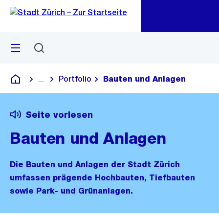
Zu
Zu
Sprunglink
Navigation
Menü
Suchen
M
öf
Portfolio
Bauten und Anlagen
...
Blende alle Breadcrumbs ein
Deutsch
Seite vorlesen
Bauten und Anlagen
Die Bauten und Anlagen der Stadt Zürich
umfassen prägende Hochbauten, Tiefbauten
sowie Park- und Grünanlagen.