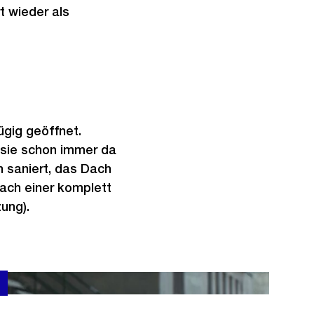
G
t wieder als
r
o
s
s
a
n
gig geöffnet.
s
 sie schon immer da
i
 saniert, das Dach
c
nach einer komplett
h
zung).
t