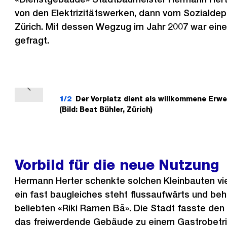
von den Elektrizitätswerken, dann vom Sozialde
Zürich. Mit dessen Wegzug im Jahr 2007 war ein
gefragt.
V
1/2
Der Vorplatz dient als willkommene Erwe
o
(Bild: Beat Bühler, Zürich)
r
h
e
Vorbild für die neue Nutzung
r
i
Hermann Herter schenkte solchen Kleinbauten vi
g
ein fast baugleiches steht flussaufwärts und be
e
beliebten «Riki Ramen Bā». Die Stadt fasste den
s
das freiwerdende Gebäude zu einem Gastrobetr