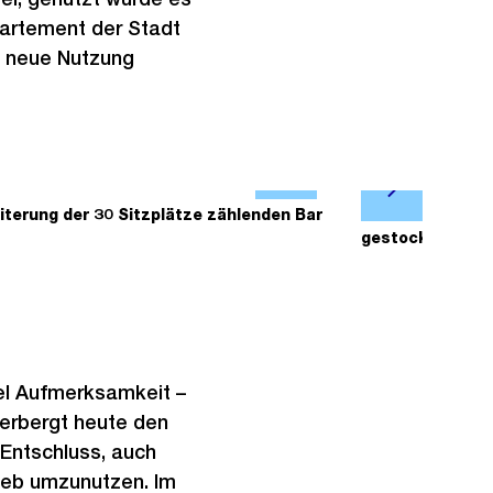
partement der Stadt
e neue Nutzung
Ö
N
f
iterung der 30 Sitzplätze zählenden Bar
2/2
Beton in v
ä
gestocktem Beto
f
c
n
h
e
s
B
t
i
e
l
el Aufmerksamkeit –
s
d
herbergt heute den
i
 Entschluss, auch
n
ieb umzunutzen. Im