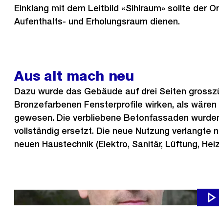
Einklang mit dem Leitbild «Sihlraum» sollte der Or
Aufenthalts- und Erholungsraum dienen.
Aus alt mach neu
Dazu wurde das Gebäude auf drei Seiten grosszü
Bronzefarbenen Fensterprofile wirken, als wären
gewesen. Die verbliebene Betonfassaden wurden
vollständig ersetzt. Die neue Nutzung verlangte 
neuen Haustechnik (Elektro, Sanitär, Lüftung, Hei
Die Architekten erläutern ihren Entwurf für die Rio Bar.