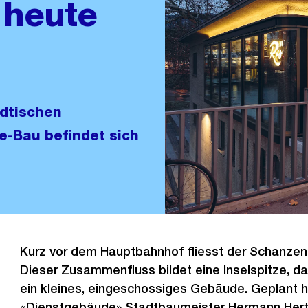
 heute
ädtischen
e-Bau befindet sich
Kurz vor dem Hauptbahnhof fliesst der Schanzeng
Dieser Zusammenfluss bildet eine Inselspitze, da
ein kleines, eingeschossiges Gebäude. Geplant 
«Dienstgebäude» Stadtbaumeister Hermann Herte