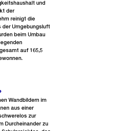
gkeitshaushalt und
kt der
hm reinigt die
s der Umgebungsluft
 wurden beim Umbau
liegenden
gesamt auf 165,5
gewonnen.
»
hen Wandbildern im
nen aus einer
 schwerelos zur
em Durcheinander zu