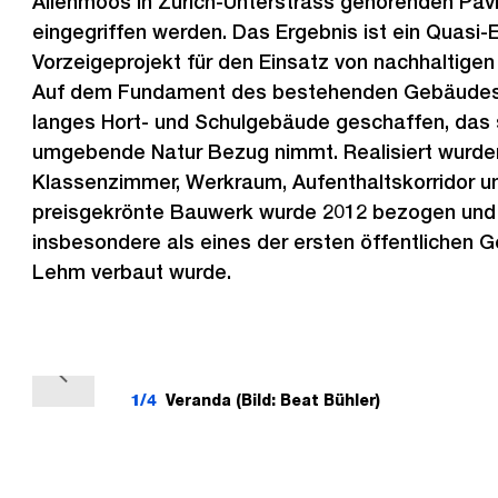
Allenmoos in Zürich-Unterstrass gehörenden Pavi
eingegriffen werden. Das Ergebnis ist ein Quasi-
Vorzeigeprojekt für den Einsatz von nachhaltigen 
Auf dem Fundament des bestehenden Gebäudes 
langes Hort- und Schulgebäude geschaffen, das s
umgebende Natur Bezug nimmt. Realisiert wurd
Klassenzimmer, Werkraum, Aufenthaltskorridor 
preisgekrönte Bauwerk wurde 2012 bezogen und 
insbesondere als eines der ersten öffentlichen 
Lehm verbaut wurde.
V
1/4
Veranda (Bild: Beat Bühler)
o
r
h