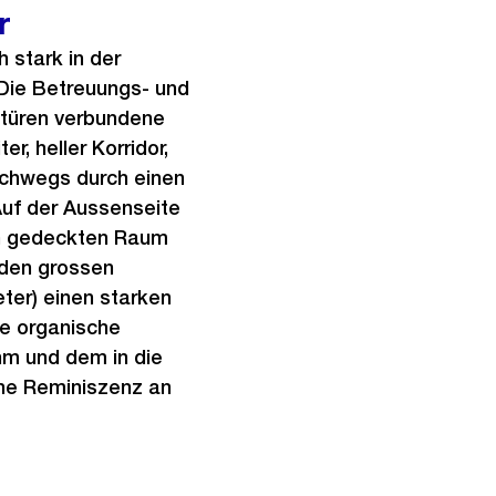
s
r
B
t
i
 stark in der
e
l
Die Betreuungs- und
s
d
etüren verbundene
i
r, heller Korridor,
n
urchwegs durch einen
G
Auf der Aussenseite
r
nen gedeckten Raum
o
 den grossen
s
ter) einen starken
s
e organische
a
hm und dem in die
n
ine Reminiszenz an
s
i
c