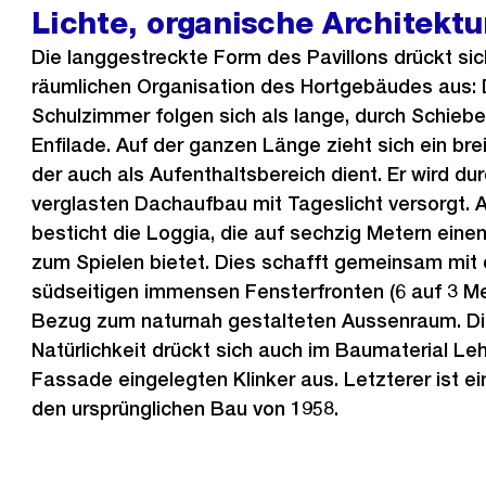
e
Lichte, organische Architektu
r
Die langgestreckte Form des Pavillons drückt sich
i
räumlichen Organisation des Hortgebäudes aus: 
g
Schulzimmer folgen sich als lange, durch Schieb
e
Enfilade. Auf der ganzen Länge zieht sich ein breite
s
der auch als Aufenthaltsbereich dient. Er wird d
verglasten Dachaufbau mit Tageslicht versorgt. 
besticht die Loggia, die auf sechzig Metern ei
zum Spielen bietet. Dies schafft gemeinsam mit
südseitigen immensen Fensterfronten (6 auf 3 Me
Bezug zum naturnah gestalteten Aussenraum. Di
Natürlichkeit drückt sich auch im Baumaterial Le
Fassade eingelegten Klinker aus. Letzterer ist e
den ursprünglichen Bau von 1958.