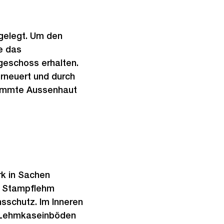
h
t
gelegt. Um den
e das
geschoss erhalten.
erneuert und durch
edämmte Aussenhaut
erk in Sachen
s Stampflehm
nsschutz. Im Inneren
r Lehmkaseinböden