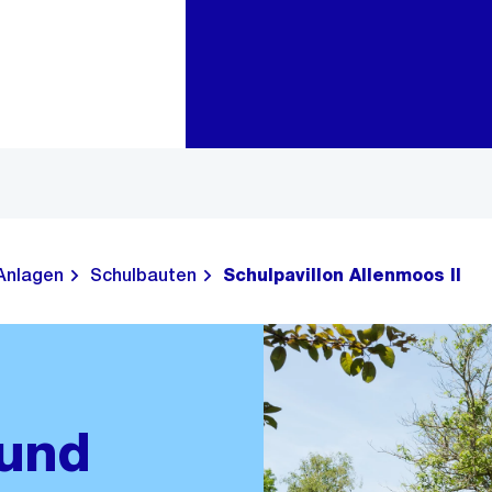
Zur Bereichsauswahl
Zum Inhalt
Anlagen
Schulbauten
Schulpavillon Allenmoos II
 und