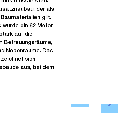
llons musste stark
Ersatzneubau, der als
Baumaterialien gilt.
wurde ein 62 Meter
tark auf die
en Betreuungsräume,
und Nebenräume. Das
zeichnet sich
Gebäude aus, bei dem
Ö
N
f
2/4
Kunstprojek
ä
f
c
n
h
e