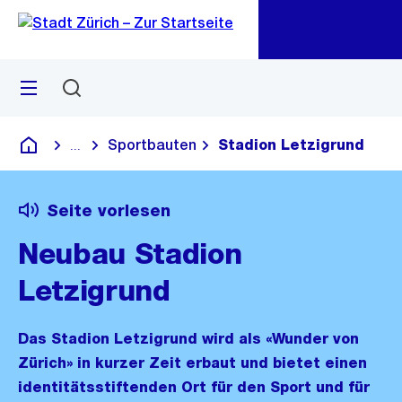
Zu
Zu
Sprunglink
Navigation
Menü
Suchen
M
öf
Sportbauten
Stadion Letzigrund
...
Blende alle Breadcrumbs ein
Deutsch
Seite vorlesen
Neubau Stadion
Letzigrund
Das Stadion Letzigrund wird als «Wunder von
Zürich» in kurzer Zeit erbaut und bietet einen
identitätsstiftenden Ort für den Sport und für