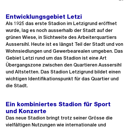
f
r
c
n
h
h
Entwicklungsgebiet Letzi
e
e
s
Als 1925 das erste Stadion im Letzigrund eröffnet
B
r
t
wurde, lag es noch ausserhalb der Stadt auf der
i
grünen Wiese, in Sichtweite des Arbeiterquartiers
i
e
l
Aussersihl. Heute ist es längst Teil der Stadt und von
g
s
d
Wohnsiedlungen und Gewerbearealen umgeben. Das
e
i
Gebiet Letzi rund um das Stadion ist eine Art
s
n
Übergangszone zwischen den Quartieren Aussersihl
G
und Altstetten. Das Stadion Letzigrund bildet einen
r
wichtigen Identifikationspunkt für das Quartier und
die Stadt.
o
s
s
Ein kombiniertes Stadion für Sport
a
und Konzerte
n
Das neue Stadion bringt trotz seiner Grösse die
vielfältigen Nutzungen wie internationale und
s