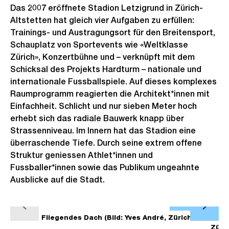
Das 2007 eröffnete Stadion Letzigrund in Zürich-
Altstetten hat gleich vier Aufgaben zu erfüllen:
Trainings- und Austragungsort für den Breitensport,
Schauplatz von Sportevents wie «Weltklasse
Zürich», Konzertbühne und – verknüpft mit dem
Schicksal des Projekts Hardturm – nationale und
internationale Fussballspiele. Auf dieses komplexes
Raumprogramm reagierten die Architekt*innen mit
Einfachheit. Schlicht und nur sieben Meter hoch
erhebt sich das radiale Bauwerk knapp über
Strassenniveau. Im Innern hat das Stadion eine
überraschende Tiefe. Durch seine extrem offene
Struktur geniessen Athlet*innen und
Fussballer*innen sowie das Publikum ungeahnte
Ausblicke auf die Stadt.
Ö
V
N
f
1/4
Fliegendes Dach (Bild: Yves André, Zürich)
2/4
o
ä
Züric