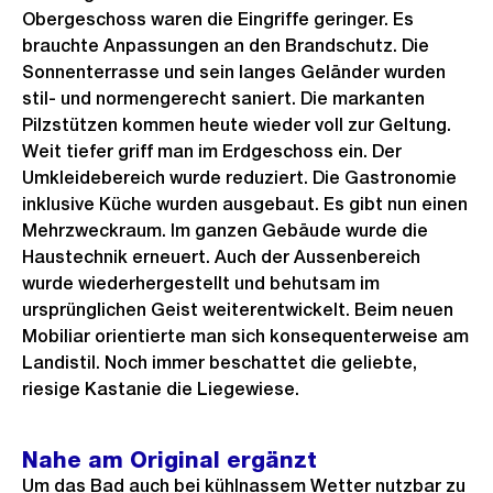
Obergeschoss waren die Eingriffe geringer. Es
i
e
l
brauchte Anpassungen an den Brandschutz. Die
g
s
d
Sonnenterrasse und sein langes Geländer wurden
e
i
stil- und normengerecht saniert. Die markanten
s
n
Pilzstützen kommen heute wieder voll zur Geltung.
G
Weit tiefer griff man im Erdgeschoss ein. Der
r
Umkleidebereich wurde reduziert. Die Gastronomie
inklusive Küche wurden ausgebaut. Es gibt nun einen
o
Mehrzweckraum. Im ganzen Gebäude wurde die
s
Haustechnik erneuert. Auch der Aussenbereich
s
wurde wiederhergestellt und behutsam im
a
ursprünglichen Geist weiterentwickelt. Beim neuen
n
Mobiliar orientierte man sich konsequenterweise am
s
Landistil. Noch immer beschattet die geliebte,
i
riesige Kastanie die Liegewiese.
c
h
Nahe am Original ergänzt
t
Um das Bad auch bei kühlnassem Wetter nutzbar zu