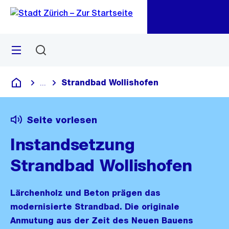
Zu
Zu
Sprunglink
Navigation
Menü
Suchen
M
öf
Strandbad Wollishofen
...
Blende alle Breadcrumbs ein
Deutsch
Seite vorlesen
Instandsetzung
Strandbad Wollishofen
Lärchenholz und Beton prägen das
modernisierte Strandbad. Die originale
Anmutung aus der Zeit des Neuen Bauens