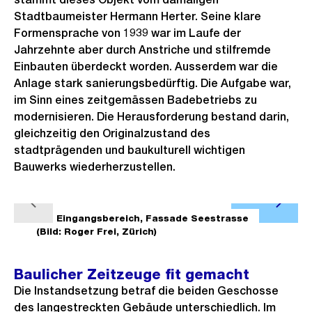
Stadtbaumeister Hermann Herter. Seine klare
Formensprache von 1939 war im Laufe der
Jahrzehnte aber durch Anstriche und stilfremde
Einbauten überdeckt worden. Ausserdem war die
Anlage stark sanierungsbedürftig. Die Aufgabe war,
im Sinn eines zeitgemässen Badebetriebs zu
modernisieren. Die Herausforderung bestand darin,
gleichzeitig den Originalzustand des
stadtprägenden und baukulturell wichtigen
Bauwerks wiederherzustellen.
Ö
V
N
f
1/3
Eingangsbereich, Fassade Seestrasse
2/3
E
o
ä
(Bild: Roger Frei, Zürich)
f
r
c
n
h
h
Baulicher Zeitzeuge fit gemacht
e
e
s
Die Instandsetzung betraf die beiden Geschosse
B
r
t
des langestreckten Gebäude unterschiedlich. Im
i