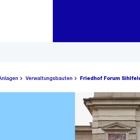
Zur Bereichsauswahl
Zum Inhalt
Anlagen
Verwaltungsbauten
Friedhof Forum Sihlfel