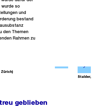
e wurde so
tellungen und
orderung bestand
 Bausubstanz
 zu den Themen
egenden Rahmen zu
Ö
N
f
 Zürich)
2/3
Leitungszim
ä
Stalder, Zürich)
f
c
n
h
e
s
B
 treu geblieben
t
i