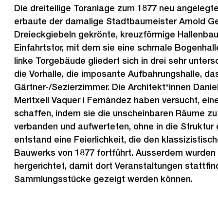
i
Die dreiteilige Toranlage zum 1877 neu angelegte
g
erbaute der damalige Stadtbaumeister Arnold Ge
e
Dreieckgiebeln gekrönte, kreuzförmige Hallenbau
s
Einfahrtstor, mit dem sie eine schmale Bogenhall
linke Torgebäude gliedert sich in drei sehr unter
die Vorhalle, die imposante Aufbahrungshalle, das
Gärtner-/Sezierzimmer. Die Architekt*innen Dani
Meritxell Vaquer i Fernàndez haben versucht, ein
schaffen, indem sie die unscheinbaren Räume zu 
verbanden und aufwerteten, ohne in die Struktur 
entstand eine Feierlichkeit, die den klassizistisch
Bauwerks von 1877 fortführt. Ausserdem wurden 
hergerichtet, damit dort Veranstaltungen stattfi
Sammlungsstücke gezeigt werden können.