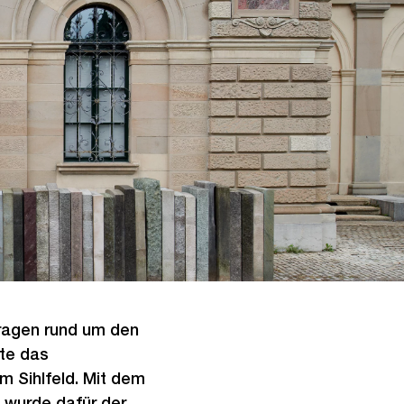
Fragen rund um den
te das
m Sihlfeld. Mit dem
d wurde dafür der