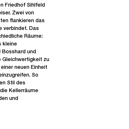
e
l
n Friedhof Sihlfeld
s
d
iser. Zwei von
i
ten flankieren das
n
e verbindet. Das
G
schiedliche Räume:
r
 kleine
o
el Bosshard und
s
e Gleichwertigkeit zu
s
einer neuen Einheit
a
einzugreifen. So
n
en Stil des
s
die Kellerräume
i
nden und
c
h
t