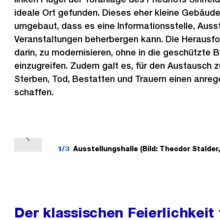
ideale Ort gefunden. Dieses eher kleine Gebäud
umgebaut, dass es eine Informationsstelle, Auss
Veranstaltungen beherbergen kann. Die Herausf
darin, zu modernisieren, ohne in die geschützte
einzugreifen. Zudem galt es, für den Austausch
Sterben, Tod, Bestatten und Trauern einen anr
schaffen.
V
1/3
Ausstellungshalle (Bild: Theodor Stalder,
o
r
h
e
Der klassischen Feierlichkeit
r