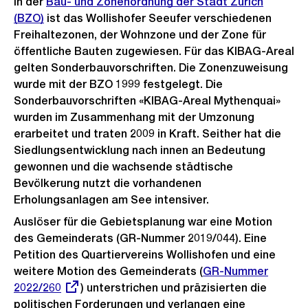
In der
Bau- und Zonenordnung der Stadt Zürich
(BZO)
ist das Wollishofer Seeufer verschiedenen
Freihaltezonen, der Wohnzone und der Zone für
öffentliche Bauten zugewiesen. Für das KIBAG-Areal
gelten Sonderbauvorschriften. Die Zonenzuweisung
wurde mit der BZO 1999 festgelegt. Die
Sonderbauvorschriften «KIBAG-Areal Mythenquai»
wurden im Zusammenhang mit der Umzonung
erarbeitet und traten 2009 in Kraft. Seither hat die
Siedlungsentwicklung nach innen an Bedeutung
gewonnen und die wachsende städtische
Bevölkerung nutzt die vorhandenen
Erholungsanlagen am See intensiver.
Auslöser für die Gebietsplanung war eine Motion
des Gemeinderats (GR-Nummer 2019/044). Eine
Petition des Quartiervereins Wollishofen und eine
weitere Motion des Gemeinderats (
Externer
GR-Nummer
2022/260
) unterstrichen und präzisierten die
Link:
politischen Forderungen und verlangen eine