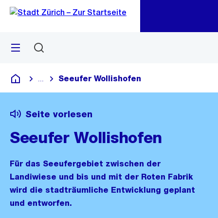
Zu
Zu
Sprunglink
Navigation
Menü
Suchen
M
öf
Seeufer Wollishofen
...
Blende alle Breadcrumbs ein
Deutsch
Seite vorlesen
Seeufer Wollishofen
Für das Seeufergebiet zwischen der
Landiwiese und bis und mit der Roten Fabrik
wird die stadträumliche Entwicklung geplant
und entworfen.