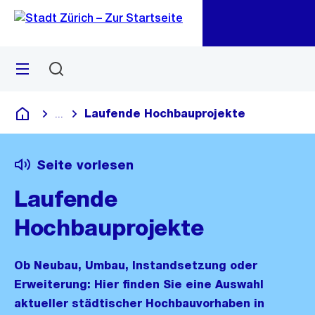
Zu
Zu
Sprunglink
Navigation
Menü
Suchen
M
öf
Laufende Hochbauprojekte
...
Blende alle Breadcrumbs ein
Deutsch
Seite vorlesen
Laufende
Hochbauprojekte
Ob Neubau, Umbau, Instandsetzung oder
Erweiterung: Hier finden Sie eine Auswahl
aktueller städtischer Hochbauvorhaben in