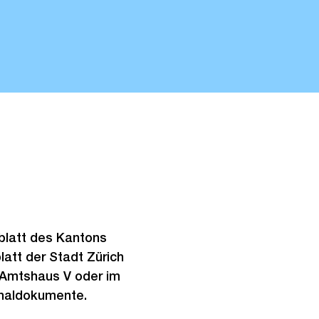
sblatt des Kantons
att der Stadt Zürich
 Amtshaus V oder im
ginaldokumente.