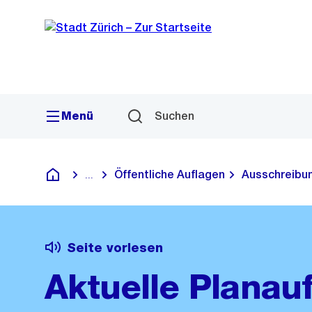
Sprunglink
Navigation
Menü
Suchen
Öffentliche Auflagen
Ausschreibu
...
Blende alle Breadcrumbs ein
Deutsch
Seite vorlesen
Aktuelle Planau