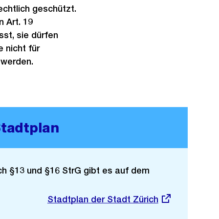
echtlich geschützt.
 Art. 19
st, sie dürfen
 nicht für
 werden.
Stadtplan
ch §13 und §16 StrG gibt es auf dem
Externer
Stadtplan der Stadt Zürich
Link: