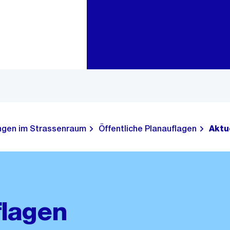
Zur Bereichsauswahl
Zum Inhalt
ngen im Strassenraum
Öffentliche Planauflagen
Aktu
flagen