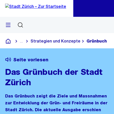
Zu
Zu
Sprunglink
Navigation
Menü
Suchen
M
öf
Strategien und Konzepte
Grünbuch
...
Blende alle Breadcrumbs ein
Deutsch
Seite vorlesen
Das Grünbuch der Stadt
Zürich
Das Grünbuch zeigt die Ziele und Massnahmen
zur Entwicklung der Grün- und Freiräume in der
Stadt Zürich. Die aktuelle Ausgabe erschien