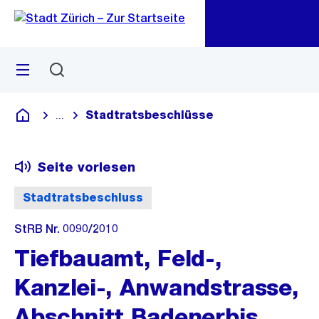
Zu
Zu
Sprunglink
Navigation
Menü
Suchen
M
öf
Stadtratsbeschlüsse
...
Blende alle Breadcrumbs ein
Deutsch
Seite vorlesen
Stadtratsbeschluss
StRB Nr. 0090/2010
Tiefbauamt, Feld-,
Kanzlei-, Anwandstrasse,
Abschnitt Badenerbis