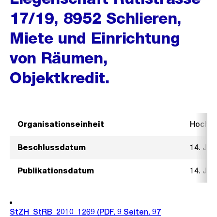
17/19, 8952 Schlieren,
Miete und Einrichtung
von Räumen,
Objektkredit.
Organisationseinheit
Hochb
Beschlussdatum
14. Jul
Publikationsdatum
14. Jul
StZH_StRB_2010_1269
(PDF, 9 Seiten, 97