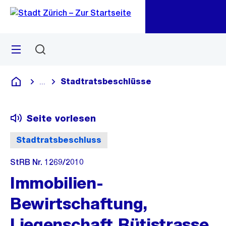
Zu
Zu
Sprunglink
Navigation
Menü
Suchen
M
öf
Stadtratsbeschlüsse
...
Blende alle Breadcrumbs ein
Deutsch
Seite vorlesen
Stadtratsbeschluss
StRB Nr. 1269/2010
Immobilien-
Bewirtschaftung,
Liegenschaft Rütistrasse