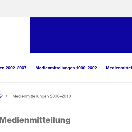
Sprunglink:
Navigation
sauswahl
vigation
m Inhalt
r Suche
gen 2002–2007
Medienmitteilungen 1999–2002
Medienmittei
Medienmitteilungen 2008–2019
[no
title]
Medienmitteilung