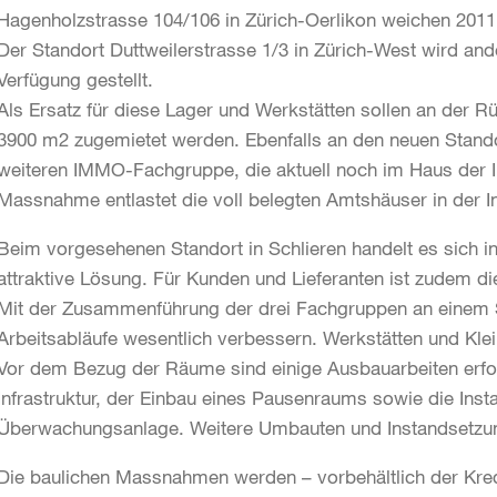
Hagenholzstrasse 104/106 in Zürich-Oerlikon weichen 2011
Der Standort Duttweilerstrasse 1/3 in Zürich-West wird and
Verfügung gestellt.
Als Ersatz für diese Lager und Werkstätten sollen an der Rü
3900 m2 zugemietet werden. Ebenfalls an den neuen Stand
weiteren IMMO-Fachgruppe, die aktuell noch im Haus der Ind
Massnahme entlastet die voll belegten Amtshäuser in der I
Beim vorgesehenen Standort in Schlieren handelt es sich inf
attraktive Lösung. Für Kunden und Lieferanten ist zudem d
Mit der Zusammenführung der drei Fachgruppen an einem S
Arbeitsabläufe wesentlich verbessern. Werkstätten und Kl
Vor dem Bezug der Räume sind einige Ausbauarbeiten erford
Infrastruktur, der Einbau eines Pausenraums sowie die Insta
Überwachungsanlage. Weitere Umbauten und Instandsetzun
Die baulichen Massnahmen werden – vorbehältlich der Kre