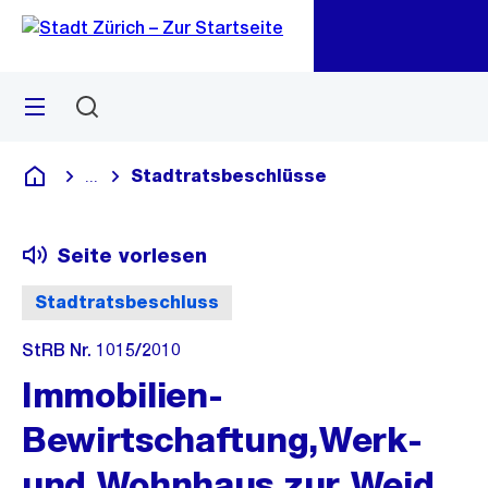
Zu
Zu
Sprunglink
Navigation
Menü
Suchen
M
öf
Stadtratsbeschlüsse
...
Blende alle Breadcrumbs ein
Deutsch
Seite vorlesen
Stadtratsbeschluss
StRB Nr. 1015/2010
Immobilien-
Bewirtschaftung,Werk-
und Wohnhaus zur Weid