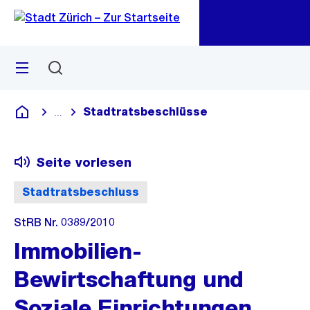
Zu
Zu
Sprunglink
Navigation
Menü
Suchen
M
öf
Stadtratsbeschlüsse
...
Blende alle Breadcrumbs ein
Deutsch
Seite vorlesen
Stadtratsbeschluss
StRB Nr. 0389/2010
Immobilien-
Bewirtschaftung und
Soziale Einrichtungen