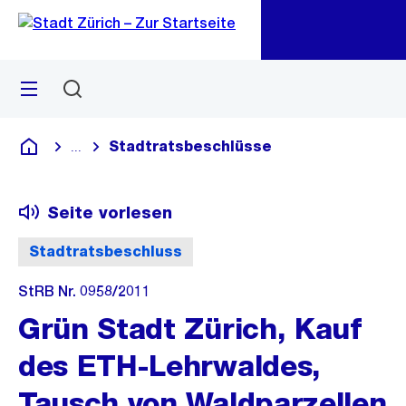
Zu
Zu
Sprunglink
Navigation
Menü
Suchen
M
öf
Stadtratsbeschlüsse
...
Blende alle Breadcrumbs ein
Deutsch
Seite vorlesen
Stadtratsbeschluss
StRB Nr. 0958/2011
Grün Stadt Zürich, Kauf
des ETH-Lehrwaldes,
Tausch von Waldparzellen