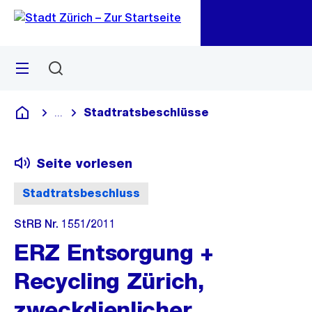
Zu
Zu
Sprunglink
Navigation
Menü
Suchen
M
öf
Stadtratsbeschlüsse
...
Blende alle Breadcrumbs ein
Deutsch
Seite vorlesen
Stadtratsbeschluss
StRB Nr. 1551/2011
ERZ Entsorgung +
Recycling Zürich,
zweckdienlicher