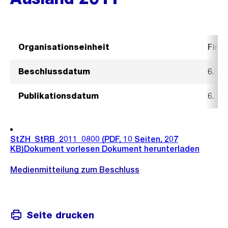
Organisationseinheit
Fina
Beschlussdatum
6. Ju
Publikationsdatum
6. Ju
StZH_StRB_2011_0800
(PDF, 10 Seiten, 207
KB)
Dokument vorlesen
Dokument herunterladen
Medienmitteilung zum Beschluss
Seite drucken