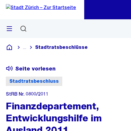
Zu
Zu
Sprunglink
Navigation
Menü
Suchen
M
öf
Stadtratsbeschlüsse
...
Blende alle Breadcrumbs ein
Deutsch
Seite vorlesen
Stadtratsbeschluss
StRB Nr. 0800/2011
Finanzdepartement,
Entwicklungshilfe im
Ausland 2011