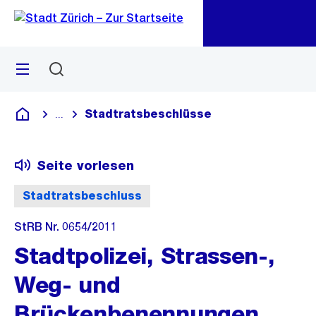
Zu
Zu
Sprunglink
Navigation
Menü
Suchen
M
öf
Stadtratsbeschlüsse
...
Blende alle Breadcrumbs ein
Deutsch
Seite vorlesen
Stadtratsbeschluss
StRB Nr. 0654/2011
Stadtpolizei, Strassen-,
Weg- und
Brückenbenennungen,