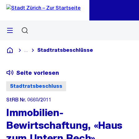
Zu
Zu
Sprunglink
Navigation
Menü
Suchen
M
öf
Stadtratsbeschlüsse
...
Blende alle Breadcrumbs ein
Deutsch
Seite vorlesen
Stadtratsbeschluss
StRB Nr. 0660/2011
Immobilien-
Bewirtschaftung, «Haus
zum Untern Rech»