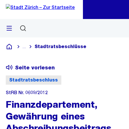
Zu
Zu
Sprunglink
Navigation
Menü
Suchen
M
öf
Stadtratsbeschlüsse
...
Blende alle Breadcrumbs ein
Deutsch
Seite vorlesen
Stadtratsbeschluss
StRB Nr. 0609/2012
Finanzdepartement,
Gewährung eines
Abschreibungsbeitrags