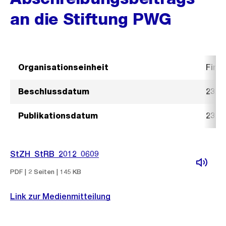
an die Stiftung PWG
Organisationseinheit
Fina
Beschlussdatum
23. M
Publikationsdatum
23. M
StZH_StRB_2012_0609
PDF | 2 Seiten | 145 KB
Link zur Medienmitteilung