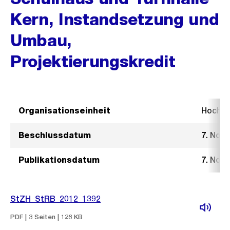
Kern, Instandsetzung und
Umbau,
Projektierungskredit
Organisationseinheit
Hochb
Beschlussdatum
7. Nov
Publikationsdatum
7. Nov
StZH_StRB_2012_1392
PDF | 3 Seiten | 128 KB