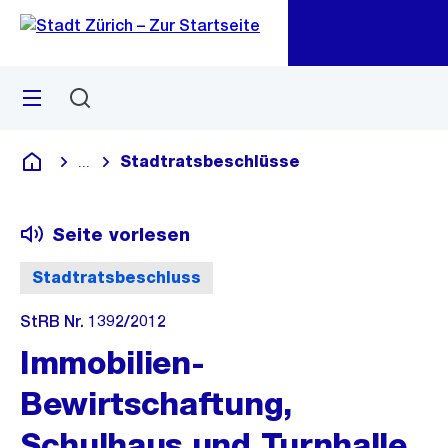
Zu
Zu
Sprunglink
Navigation
Menü
Suchen
M
öf
Stadtratsbeschlüsse
...
Blende alle Breadcrumbs ein
Deutsch
Seite vorlesen
Stadtratsbeschluss
StRB Nr. 1392/2012
Immobilien-
Bewirtschaftung,
Schulhaus und Turnhalle