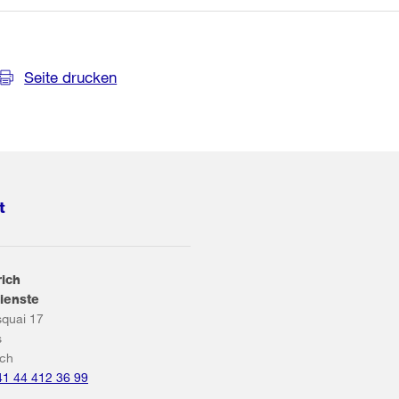
Seite drucken
t
rich
ienste
squai 17
s
ich
41 44 412 36 99