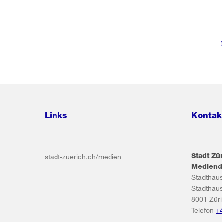
Links
Kontak
Stadt Zü
stadt-zuerich.ch/medien
Mediend
Stadthau
Stadthau
8001
Zür
Telefon
+