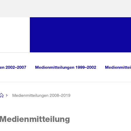
Sprunglink:
Navigation
sauswahl
vigation
m Inhalt
r Suche
gen 2002–2007
Medienmitteilungen 1999–2002
Medienmittei
Medienmitteilungen 2008–2019
[no
title]
Medienmitteilung