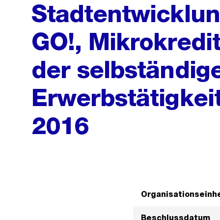
Stadtentwicklung
GO!, Mikrokredi
der selbständig
Erwerbstätigkei
2016
Organisationseinhe
Beschlussdatum