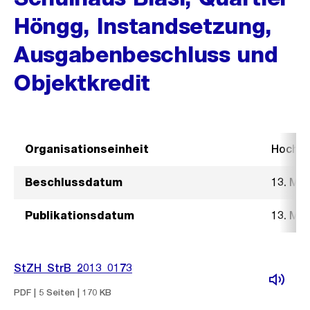
Höngg, Instandsetzung,
Ausgabenbeschluss und
Objektkredit
Organisationseinheit
Hochb
Beschlussdatum
13. Mä
Publikationsdatum
13. Mä
StZH_StrB_2013_0173
PDF | 5 Seiten | 170 KB