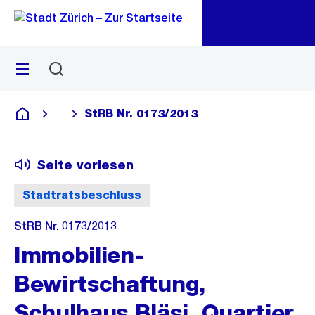
Zu
Zu
Sprunglink
Navigation
Menü
Suchen
M
öf
StRB Nr. 0173/2013
...
Blende alle Breadcrumbs ein
Deutsch
Seite vorlesen
Stadtratsbeschluss
StRB Nr. 0173/2013
Immobilien-
Bewirtschaftung,
Schulhaus Bläsi, Quartier