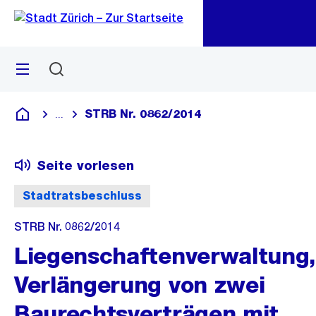
Zu
Zu
Sprunglink
Navigation
Menü
Suchen
M
öf
STRB Nr. 0862/2014
...
Blende alle Breadcrumbs ein
Deutsch
Seite vorlesen
Stadtratsbeschluss
STRB Nr. 0862/2014
Liegenschaftenverwaltung,
Verlängerung von zwei
Baurechtsverträgen mit