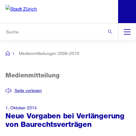
N
S
Zur Bereichsauswahl
Zur Hilfsnavigation
Zum Inhalt
Zur Suche
Suche
Global
Navigation
Medienmitteilungen 2008–2019
[no
title]
Medienmitteilung
Seite vorlesen
1. Oktober 2014
Neue Vorgaben bei Verlängerung
von Baurechtsverträgen