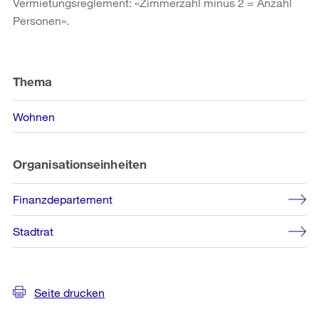
Vermietungsreglement: «Zimmerzahl minus 2 = Anzahl
Personen».
Weitere
Informationen
Thema
Wohnen
Organisationseinheiten
Finanzdepartement
Stadtrat
Seite drucken