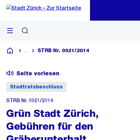
Zu
Zu
Sprunglink
Navigation
Menü
Suchen
M
öf
STRB Nr. 0921/2014
...
Blende alle Breadcrumbs ein
Deutsch
Seite vorlesen
Stadtratsbeschluss
STRB Nr. 0921/2014
Grün Stadt Zürich,
Gebühren für den
Gräberunterhalt,