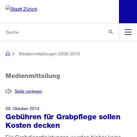
N
S
Zur Bereichsauswahl
Zur Hilfsnavigation
Zum Inhalt
Zur Suche
Suche
Global
Navigation
Medienmitteilungen 2008–2019
[no
title]
Medienmitteilung
Seite vorlesen
29. Oktober 2014
Gebühren für Grabpflege sollen
Kosten decken
Für Grabdienstleistungen wurden bisher keine