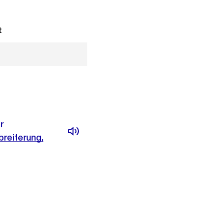
t
r
reiterung,