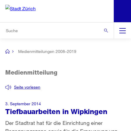
N
S
Zur Bereichsauswahl
Zur Hilfsnavigation
Zum Inhalt
Zur Suche
Suche
Global
Navigation
Medienmitteilungen 2008–2019
[no
title]
Medienmitteilung
Seite vorlesen
3. September 2014
Tiefbauarbeiten in Wipkingen
Der Stadtrat hat für die Einrichtung einer
Begegnungszone sowie für die Erneuerung von