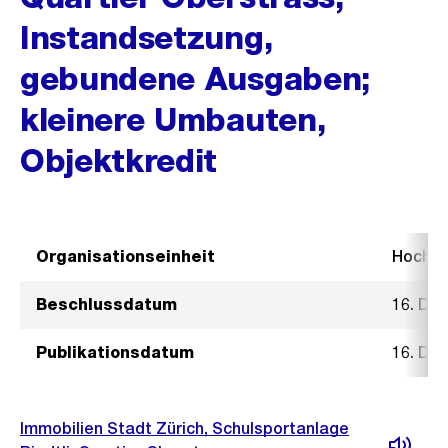
Instandsetzung,
gebundene Ausgaben;
kleinere Umbauten,
Objektkredit
Organisationseinheit
Hochb
Beschlussdatum
16. De
Publikationsdatum
16. De
Immobilien Stadt Zürich, Schulsportanlage