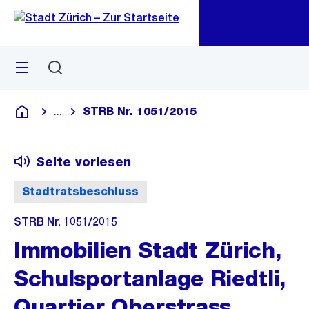
Zu
Zu
Sprunglink
Navigation
Menü
Suchen
M
öf
STRB Nr. 1051/2015
...
Blende alle Breadcrumbs ein
Deutsch
Seite vorlesen
Stadtratsbeschluss
STRB Nr. 1051/2015
Immobilien Stadt Zürich,
Schulsportanlage Riedtli,
Quartier Oberstrass,