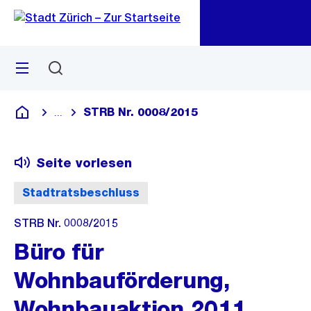
Zu
Zu
Sprunglink
Navigation
Menü
Suchen
M
öf
STRB Nr. 0008/2015
...
Blende alle Breadcrumbs ein
Deutsch
Seite vorlesen
Stadtratsbeschluss
STRB Nr. 0008/2015
Büro für
Wohnbauförderung,
Wohnbauaktion 2011,