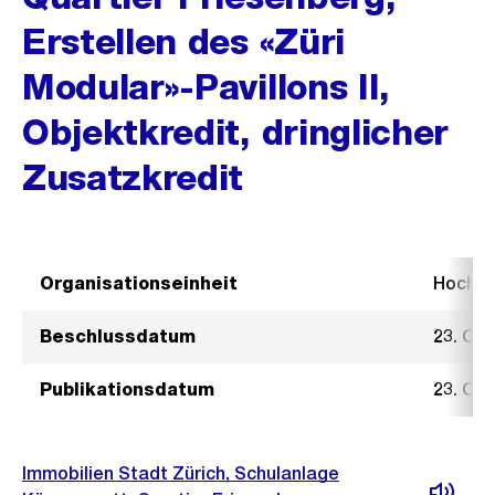
Erstellen des «Züri
Modular»-Pavillons II,
Objektkredit, dringlicher
Zusatzkredit
Organisationseinheit
Hochb
Beschlussdatum
23. Ok
Publikationsdatum
23. Ok
Immobilien Stadt Zürich, Schulanlage