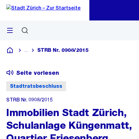
Zu
Zu
Sprunglink
Navigation
Menü
Suchen
M
öf
STRB Nr. 0908/2015
...
Blende alle Breadcrumbs ein
Deutsch
Seite vorlesen
Stadtratsbeschluss
STRB Nr. 0908/2015
Immobilien Stadt Zürich,
Schulanlage Küngenmatt,
Quartier Friesenberg,