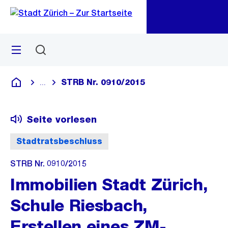
Zu
Zu
Sprunglink
Navigation
Menü
Suchen
M
öf
STRB Nr. 0910/2015
...
Blende alle Breadcrumbs ein
Deutsch
Seite vorlesen
Stadtratsbeschluss
STRB Nr. 0910/2015
Immobilien Stadt Zürich,
Schule Riesbach,
Erstellen eines ZM-