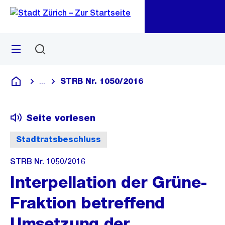
Zu
Zu
Sprunglink
Navigation
Menü
Suchen
M
öf
STRB Nr. 1050/2016
...
Blende alle Breadcrumbs ein
Deutsch
Seite vorlesen
Stadtratsbeschluss
STRB Nr. 1050/2016
Interpellation der Grüne-
Fraktion betreffend
Umsetzung der