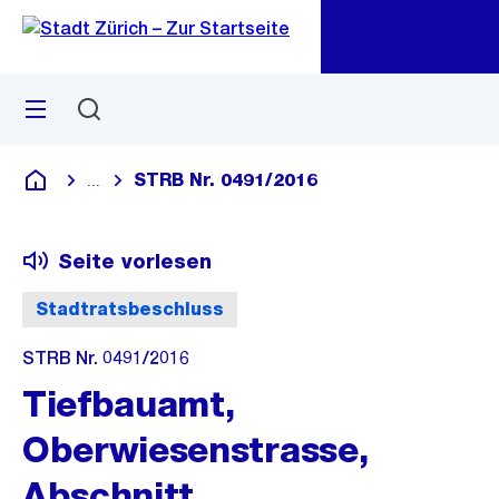
Zu
Zu
Sprunglink
Navigation
Menü
Suchen
M
öf
STRB Nr. 0491/2016
...
Blende alle Breadcrumbs ein
Deutsch
Seite vorlesen
Stadtratsbeschluss
STRB Nr. 0491/2016
Tiefbauamt,
Oberwiesenstrasse,
Abschnitt