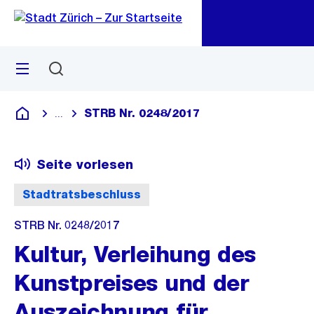
Zu
Zu
Sprunglink
Navigation
Menü
Suchen
M
öf
STRB Nr. 0248/2017
...
Blende alle Breadcrumbs ein
Deutsch
Seite vorlesen
Stadtratsbeschluss
STRB Nr. 0248/2017
Kultur, Verleihung des
Kunstpreises und der
Auszeichnung für