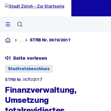
Zu
Zu
Sprunglink
Navigation
Menü
Suchen
M
öf
STRB Nr. 0670/2017
...
Blende alle Breadcrumbs ein
Deutsch
Seite vorlesen
Stadtratsbeschluss
STRB Nr. 0670/2017
Finanzverwaltung,
Umsetzung
totalrevidiertes