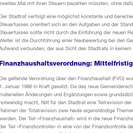
zweites Mal mit ihren Steuern bezahlen müssten, ohne dafür
Der Stadtrat verfolgt eine möglichst konstante und bereche
Steuerfusses orientiert sich an den Aufgaben und der Stando
Steuerfusses sollte nicht durch die Einführung der neuen 
Weiter ist die Durchführung einer Neubewertung bei den G
Aufwand verbunden, der aus Sicht des Stadtrats in keinem 
Finanzhaushaltsverordnung: Mittelfristi
Die geltende Verordnung über den Finanzhaushalt (FVO) wu
1. Januar 1986 in Kraft gesetzt. Da das neue Gemeinderec
materiellen Änderungen und Ergänzungen sowie grundsätzli
notwendig macht, fällt für den Stadtrat eine Teilrevision d
Rahmen der Totalrevision zwei heute eigenständige Themenk
werden. Der Teil «Finanzhaushalt» wird in die neue Finanz
der Teil «Finanzkontrolle» in eine von der Finanzkontrolle d