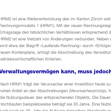
HRM2 ist eine Weiterentwicklung des im Kanton Zürich sei
Rechnungsmodells 1 (HRM1). Mit der neuen Rechnungslegu
Ertragslage den tatsächlichen Verhältnissen entsprechend d
HRM2 ist eine Vielzahl von Änderungen verbunden. Neben de
wird etwa der Begriff «Laufende Rechnung» durch «Erfolgsr
neuen Kontenplans, erfolgt die Abschreibung des Verwalt
betriebswirtschaftlichen Kriterien.
Verwaltungsvermögen kann, muss jedoch
Nach HRM1 trägt der Verursacher einer Investition heute z
hohen Anteil an den Abschreibungen (Verursacherprinzip).
die Nutzungsdauer des entsprechenden Objekts. Die Dauer v
Hochbauten beispielsweise beträgt sie 33 Jahre. Eine Nutze
auch noch im 33. Jahr der Nutzung denselben Abschreibun