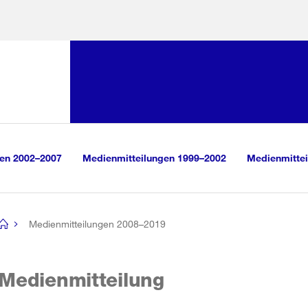
Sprunglink:
Navigation
sauswahl
vigation
m Inhalt
r Suche
gen 2002–2007
Medienmitteilungen 1999–2002
Medienmittei
Medienmitteilungen 2008–2019
[no
title]
Medienmitteilung