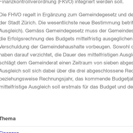
Finanzkontrollverordnung (FKVO) integriert werden soll.
Die FHVO regelt in Ergänzung zum Gemeindegesetz und d
der Stadt Zürich. Die wesentlichste neue Bestimmung betriff
Ausgleich). Gemäss Gemeindegesetz muss der Gemeindeste
die Erfolgsrechnung des Budgets mittelfristig ausgeglichen 
Verschuldung der Gemeindehaushalte vorbeugen. Sowohl d
haben darauf verzichtet, die Dauer des mittelfristigen Aus
schlägt dem Gemeinderat einen Zeitraum von sieben abgestu
Ausgleich soll sich dabei über die drei abgeschlossene R
beziehungsweise Rechnungsjahr, das kommende Budgetjahr
mittelfristige Ausgleich soll erstmals für das Budget und
Weitere
Informationen
Thema