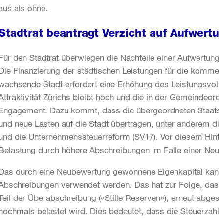
aus als ohne.
Stadtrat beantragt Verzicht auf Aufwert
Für den Stadtrat überwiegen die Nachteile einer Aufwertun
Die Finanzierung der städtischen Leistungen für die kommen
wachsende Stadt erfordert eine Erhöhung des Leistungsvolu
Attraktivität Zürichs bleibt hoch und die in der Gemeindeor
Engagement. Dazu kommt, dass die übergeordneten Staa
und neue Lasten auf die Stadt übertragen, unter anderem d
und die Unternehmenssteuerreform (SV17). Vor diesem Hinte
Belastung durch höhere Abschreibungen im Falle einer Neub
Das durch eine Neubewertung gewonnene Eigenkapital kann
Abschreibungen verwendet werden. Das hat zur Folge, das
Teil der Überabschreibung («Stille Reserven»), erneut abg
nochmals belastet wird. Dies bedeutet, dass die Steuerzah