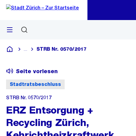
Zu
Zu
Sprunglink
Navigation
Menü
Suchen
M
öf
STRB Nr. 0570/2017
...
Blende alle Breadcrumbs ein
Deutsch
Seite vorlesen
Stadtratsbeschluss
STRB Nr. 0570/2017
ERZ Entsorgung +
Recycling Zürich,
Kehrichtheizkraftwerk