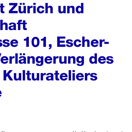
t Zürich und
haft
sse 101, Escher-
Verlängerung des
 Kulturateliers
e