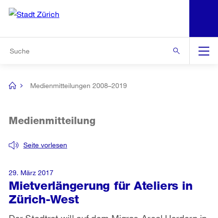
N
S
Zur Bereichsauswahl
Zur Hilfsnavigation
Zum Inhalt
Zur Suche
Suche
Global
Navigation
Medienmitteilungen 2008–2019
[no
title]
Medienmitteilung
Seite vorlesen
29. März 2017
Mietverlängerung für Ateliers in
Zürich-West
Der Stadtrat will auf dem Migros-Areal Herdern in